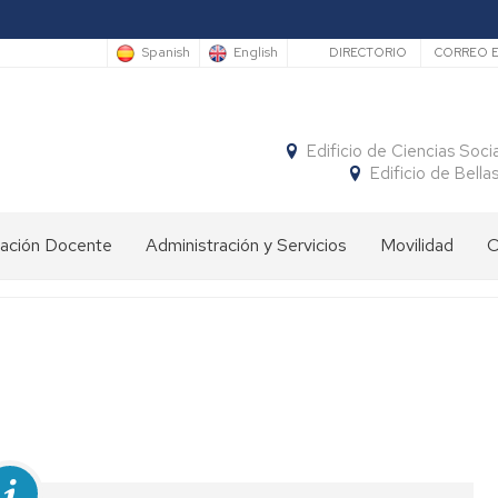
Secundario
Spanish
English
DIRECTORIO
CORREO E
Edificio de Ciencias Soci
Edificio de Bella
vación Docente
Administración y Servicios
Movilidad
C
Secretaría
Calendario
de
movilidad
Conserjería
Movilidad
SICUE
Reprografía
nacional
Biblioteca
Movilidad
Erasmus+
internacional
Servicio
Programa
de