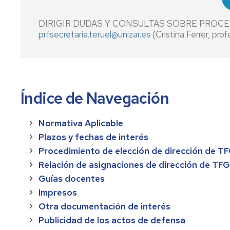
de
exámenes
Normativa
Sexenios
Facultad
académica
Coordinadores
DIRIGIR DUDAS Y CONSULTAS SOBRE PROCE
Calendario
Grupos
prfsecretaria.teruel@unizar.es
(Cristina Ferrer, pro
Académico
Procesos
Comisiones
de
electorales
investigación
Trabajo
Representación
reconocidos
Fin
Estudios
de
Oferta
Grado
por
de
estudiantes
de
en
el
Grado
estudios
Administración
Gobierno
Índice de Navegación
Edificios
y
de
y
Dirección
Reconocimiento
Aragón
evacuación
Estudios
Normativa Aplicable
de
y
con
extinguidos
Empresas
transferencia
presencia
Plazos y fechas de interés
de
en
Procedimiento de elección de dirección de T
créditos
la
Grado
Relación de asignaciones de dirección de TFG
FCSH
en
Bellas
Tutorías
Guías docentes
Artes
y
Cátedras
Cátedra
Impresos
perfil
de
Devoture
Otra documentación de interés
del
investigación
de
Grado
profesorado
Tecnología
en
Publicidad de los actos de defensa
para
Magisterio
Teruel