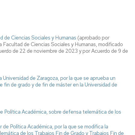
mantenimiento
Aparcamiento
Universa.
Servicio
ad de Ciencias Sociales y Humanas
(aprobado por
de
la Facultad de Ciencias Sociales y Humanas, modificado
orientación
uerdo de 22 de noviembre de 2023 y por Acuerdo de 9 de
y
empleo
Universidad
a Universidad de Zaragoza, por la que se aprueba un
de
Verano.
 fin de grado y de fin de máster en la Universidad de
Fundación
Antonio
Gargallo
de Política Académica, sobre defensa telemática de los
Asesorías
de
 de Política Académica, por la que se modifica la
la
Universidad
elemática de los Trabajos Fin de Grado y Trabajos Fin de