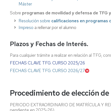
en
Máster
Investigación
en
Sobre
programas de movilidad y defensa de TFG 
Práctica
Resolución sobre
calificaciones en programas 
Artística
Impreso
a rellenar por el alumno
Máster
en
Plazos y Fechas de Interés.
Profesorado.
Dibujo
y
Para cualquier trámite a realizar en relación al TFG, 
Artes
Plásticas
FECHAS CLAVE TFG. CURSO 2025/26
FECHAS CLAVE TFG. CURSO 2026/27
Procedimiento de elección de
PERIODO EXTRAORDINARIO DE MATRÍCULA Y RENOV
pendiente en 2025-26)