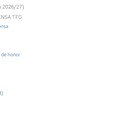
o 2026/27)
ENSA TFG
fensa
a de honor
d)