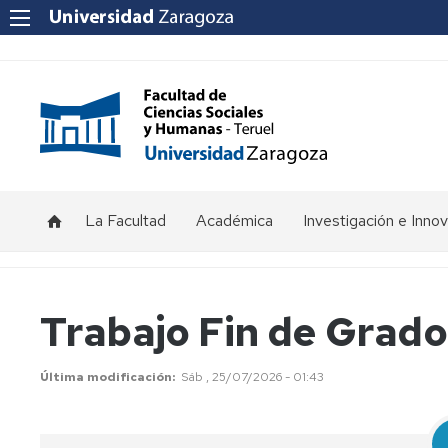
La Facultad
Académica
Investigación e Inno
Saluda
Horarios
Investigación
Acreditaciones
del
de
Decano
clase
Innovación
Convocatorias
Trabajo Fin de Grado
docente
Organización
Equipo
Grupos
Jornadas
académica
decanal
de
de
Última modificación
Sáb , 25/07/2026 - 01:43
clase
investigación
Directorio
Consejo
Actas
FCSH
de
del
Calendario
InvestigaFCSH
Facultad
Consejo
de