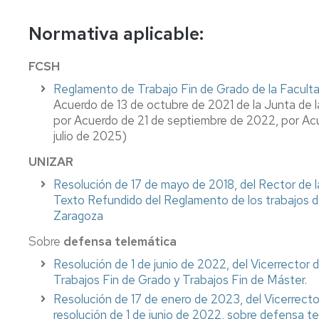
el
en
Evaluación
Normativa
Journal
Ser
Educación
de
Club
Normativa aplicable:
Humano
Infantil
Permanencia
Información
Matrícula
académica
FCSH
Cátedra
Grado
Compensación
Cambio
Térvalis
en
curricular
Email
de
Gestión
Reglamento de Trabajo Fin de Grado de la Facult
de
Magisterio
y
estudios
de
Acuerdo de 13 de octubre de 2021 de la Junta de 
Bioeconomía
en
Tarjeta
Tribunales
credenciales
por Acuerdo de 21 de septiembre de 2022, por Ac
y
Educación
Universitaria
de
(usuario
Títulos
julio de 2025)
Sociedad
Primaria
evaluación
y
contraseña)
Becas
UNIZAR
Cátedra
Grado
y
Educación
en
ayudas
Gestión
Resolución de 17 de mayo de 2018, del Rector de l
y
Psicología
al
del
Texto Refundido del Reglamento de los trabajos de
Territorio
estudio
correo
Zaragoza
Máster
institucional
en
(@unizar.es)
Sobre
defensa telemática
Psicología
Resolución de 1 de junio de 2022, del Vicerrector 
General
Tarjeta
Trabajos Fin de Grado y Trabajos Fin de Máster
.
Sanitaria
universitaria
Resolución de 17 de enero de 2023, del Vicerrector
Máster
resolución de 1 de junio de 2022, sobre defensa t