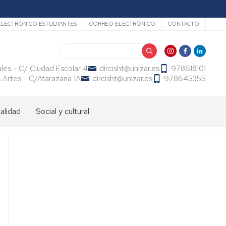
LECTRÓNICO ESTUDIANTES
CORREO ELECTRÓNICO
CONTACTO
Buscar
ales - C/ Ciudad Escolar 4
dircisht@unizar.es
978618101
s Artes - C/Atarazana 1A
dircisht@unizar.es
978645355
alidad
Social y cultural
arTEsala
Publicaciones
Punto
Violeta