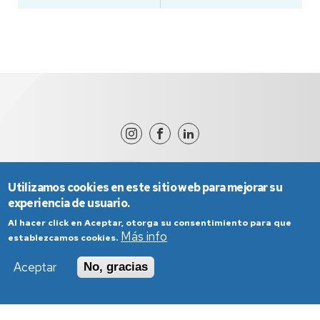
Edificio de Ciencias Sociales - C/ Ciudad Escolar 4
dircisht@unizar.es
978618101
Utilizamos cookies en este sitio web para mejorar su
experiencia de usuario.
Al hacer click en Aceptar, otorga su consentimiento para que
Más info
establezcamos cookies.
Aceptar
No, gracias
Aviso Legal
Condiciones generales de uso
Política de Privacidad
Política de Cookies
Política de Accesibilidad