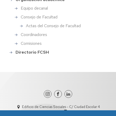
Menu_Facultad
Equipo decanal
Consejo de Facultad
Actas del Consejo de Facultad
Coordinadores
Comisiones
Directorio FCSH
Edificio de Ciencias Sociales - C/ Ciudad Escolar 4
dircisht@unizar.es
978618101