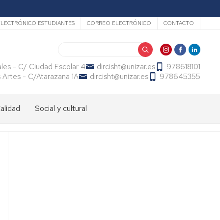
LECTRÓNICO ESTUDIANTES
CORREO ELECTRÓNICO
CONTACTO
Buscar
ales - C/ Ciudad Escolar 4
dircisht@unizar.es
978618101
s Artes - C/Atarazana 1A
dircisht@unizar.es
978645355
alidad
Social y cultural
arTEsala
Publicaciones
Punto
Violeta