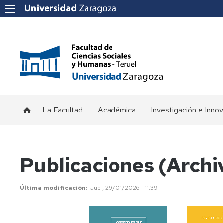
La Facultad
Académica
Investigación e Inno
Saluda
Horarios
Investigación
Acreditaciones
del
de
Decano
clase
Innovación
Convocatorias
Publicaciones (Archi
docente
Organización
Equipo
Grupos
Jornadas
académica
decanal
de
de
Última modificación
Jue , 29/01/2026 - 11:39
clase
investigación
Directorio
Consejo
Actas
FCSH
de
del
Calendario
InvestigaFCSH
Facultad
Consejo
de