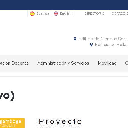
Secundario
Spanish
English
DIRECTORIO
CORREO E
Edificio de Ciencias Soci
Edificio de Bella
vación Docente
Administración y Servicios
Movilidad
C
Secretaría
Calendario
de
movilidad
Conserjería
vo)
Movilidad
SICUE
Reprografía
nacional
Biblioteca
Movilidad
Erasmus+
internacional
Servicio
Programa
de