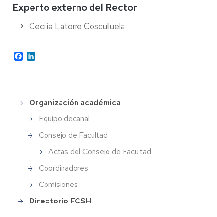
Experto externo del Rector
Cecilia Latorre Cosculluela
Facebook
LinkedIn
Organización académica
Menu_Facultad
Equipo decanal
Consejo de Facultad
Actas del Consejo de Facultad
Coordinadores
Comisiones
Directorio FCSH