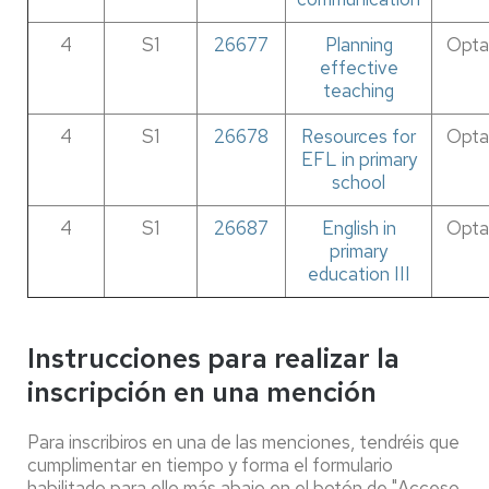
4
S1
26677
Planning
Opta
effective
teaching
4
S1
26678
Resources for
Opta
EFL in primary
school
4
S1
26687
English in
Opta
primary
education III
Instrucciones para realizar la
inscripción en una mención
Para inscribiros en una de las menciones, tendréis que
cumplimentar en tiempo y forma el formulario
habilitado para ello más abajo en el botón de "Acceso