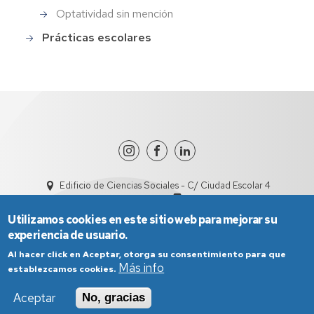
Optatividad sin mención
Prácticas escolares
Edificio de Ciencias Sociales - C/ Ciudad Escolar 4
dircisht@unizar.es
978618101
Utilizamos cookies en este sitio web para mejorar su
experiencia de usuario.
Al hacer click en Aceptar, otorga su consentimiento para que
Más info
establezcamos cookies.
Aceptar
No, gracias
Aviso Legal
Condiciones generales de uso
Política de Privacidad
Política de Cookies