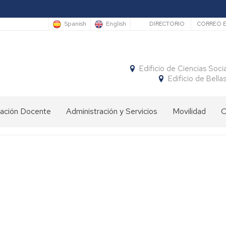
Secundario
Spanish
English
DIRECTORIO
CORREO E
Edificio de Ciencias Soci
Edificio de Bella
vación Docente
Administración y Servicios
Movilidad
C
Secretaría
Calendario
de
movilidad
Conserjería
Movilidad
SICUE
Reprografía
nacional
Biblioteca
Movilidad
Erasmus+
internacional
Servicio
Programa
de