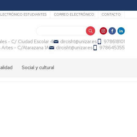
LECTRÓNICO ESTUDIANTES
CORREO ELECTRÓNICO
CONTACTO
Buscar
ales - C/ Ciudad Escolar 4
dircisht@unizar.es
978618101
s Artes - C/Atarazana 1A
dircisht@unizar.es
978645355
alidad
Social y cultural
arTEsala
Publicaciones
Punto
Violeta