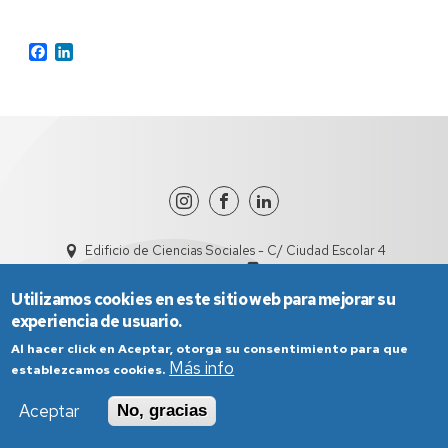
Facebook
LinkedIn
Edificio de Ciencias Sociales - C/ Ciudad Escolar 4
dircisht@unizar.es
978618101
Utilizamos cookies en este sitio web para mejorar su
experiencia de usuario.
Al hacer click en Aceptar, otorga su consentimiento para que
Más info
establezcamos cookies.
Aceptar
No, gracias
Aviso Legal
Condiciones generales de uso
Política de Privacidad
Política de Cookies
Política de Accesibilidad