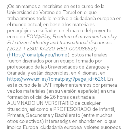
¡Os animamos a inscribiros en este curso de la
Universidad de Verano de Teruel en el que
trabajaremos todo lo relativo a ciudadanía europea en
el mundo actual, en base a los materiales
pedagógicos diseñados en el marco del proyecto
europeo
FOM@Play, Freedom of movement at play:
EU citizens’ identity and transnational discourses
(2022-1-ES01-KA220-HED-000086521)
(
https://fomatplay.eu/home
). Estos materiales
fueron diseñados por un equipo formado por
profesorado de las Universidades de Zaragoza y
Granada, y están disponibles, en 4 idiomas, en
https://www.um.es/fomatplay/?page_id=6261
. En
este curso de la UVT implementaremos por primera
vez los materiales (en su versión española) en una
formación oficial de 26 horas destinada a
ALUMNADO UNIVERSITARIO de cualquier
titulación, así como a PROFESORADO de Infantil,
Primaria, Secundaria y Bachillerato (entre muchos
otros colectivos) interesad@s en ahondar en lo que
implica Europa, ciudadanía europea, valores europeos